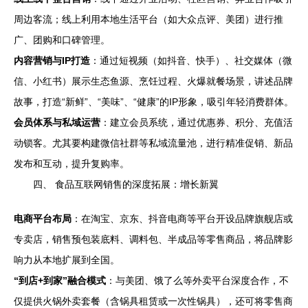
周边客流；线上利用本地生活平台（如大众点评、美团）进行推
广、团购和口碑管理。
内容营销与IP打造
：通过短视频（如抖音、快手）、社交媒体（微
信、小红书）展示生态鱼源、烹饪过程、火爆就餐场景，讲述品牌
故事，打造“新鲜”、“美味”、“健康”的IP形象，吸引年轻消费群体。
会员体系与私域运营
：建立会员系统，通过优惠券、积分、充值活
动锁客。尤其要构建微信社群等私域流量池，进行精准促销、新品
发布和互动，提升复购率。
四、 食品互联网销售的深度拓展：增长新翼
电商平台布局
：在淘宝、京东、抖音电商等平台开设品牌旗舰店或
专卖店，销售预包装底料、调料包、半成品等零售商品，将品牌影
响力从本地扩展到全国。
“到店+到家”融合模式
：与美团、饿了么等外卖平台深度合作，不
仅提供火锅外卖套餐（含锅具租赁或一次性锅具），还可将零售商